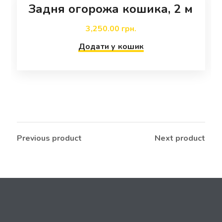
Задня огорожа кошика, 2 м
д
о
3,250.00
грн.
в
Додати у кошик
е
к
і
л
ь
к
і
Previous product
Next product
с
т
ь